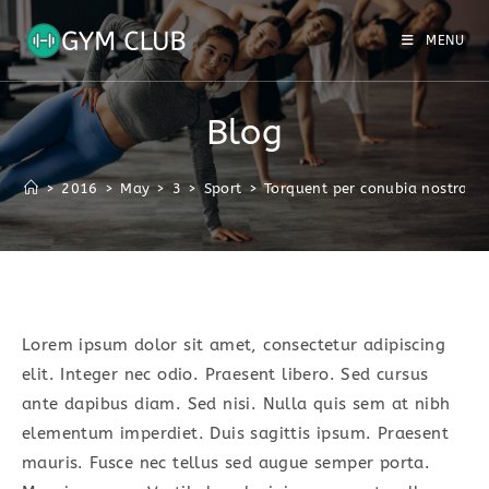
Skip
to
MENU
content
Blog
>
2016
>
May
>
3
>
Sport
>
Torquent per conubia nostra
Lorem ipsum dolor sit amet, consectetur adipiscing
elit. Integer nec odio. Praesent libero. Sed cursus
ante dapibus diam. Sed nisi. Nulla quis sem at nibh
elementum imperdiet. Duis sagittis ipsum. Praesent
mauris. Fusce nec tellus sed augue semper porta.