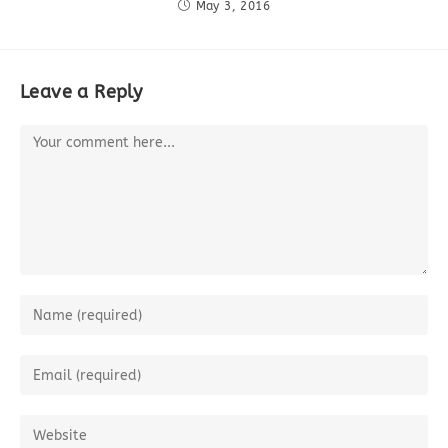
May 3, 2016
Leave a Reply
Comment
Enter
your
name
Enter
or
your
username
email
Enter
to
address