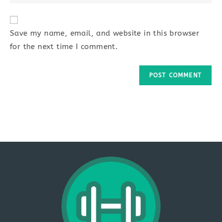
your
comment
to
website
comment
URL
Save my name, email, and website in this browser
(optional)
for the next time I comment.