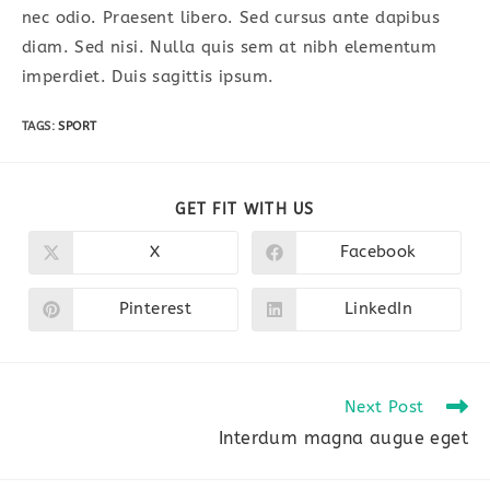
nec odio. Praesent libero. Sed cursus ante dapibus
diam. Sed nisi. Nulla quis sem at nibh elementum
imperdiet. Duis sagittis ipsum.
TAGS
:
SPORT
SHARE
GET FIT WITH US
THIS
CONTENT
X
Facebook
Opens
Opens
in
in
a
a
new
new
Pinterest
LinkedIn
Opens
Opens
window
window
in
in
a
a
new
new
window
window
Read
Next Post
more
Interdum magna augue eget
articles