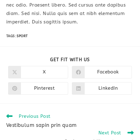
nec odio. Praesent libero. Sed cursus ante dapibus
diam. Sed nisi. Nulla quis sem at nibh elementum
imperdiet. Duis sagittis ipsum.
TAGS
:
SPORT
SHARE
GET FIT WITH US
THIS
CONTENT
X
Facebook
Opens
Opens
in
in
a
a
new
new
Pinterest
LinkedIn
Opens
Opens
window
window
in
in
a
a
new
new
window
window
Read
Previous Post
more
Vestibulum sapin prin quam
articles
Next Post