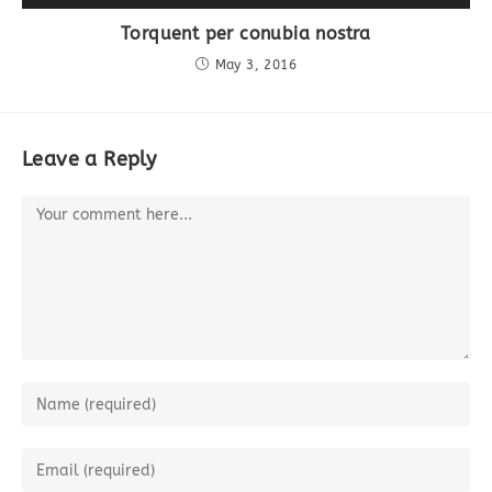
Torquent per conubia nostra
May 3, 2016
Leave a Reply
Comment
Enter
your
name
Enter
or
your