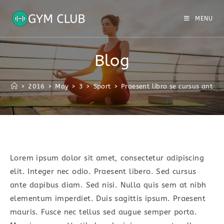
Skip
to
MENU
content
Blog
>
2016
>
May
>
3
>
Sport
>
Praesent libro se cursus ante
Lorem ipsum dolor sit amet, consectetur adipiscing
elit. Integer nec odio. Praesent libero. Sed cursus
ante dapibus diam. Sed nisi. Nulla quis sem at nibh
elementum imperdiet. Duis sagittis ipsum. Praesent
mauris. Fusce nec tellus sed augue semper porta.