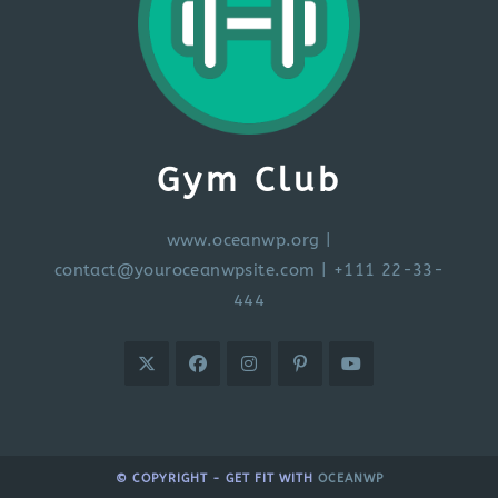
Gym Club
www.oceanwp.org
|
contact@youroceanwpsite.com
| +111 22-33-
444
© COPYRIGHT - GET FIT WITH
OCEANWP