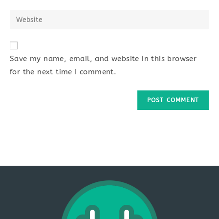
username
email
Enter
to
address
your
comment
to
website
comment
URL
Save my name, email, and website in this browser
(optional)
for the next time I comment.